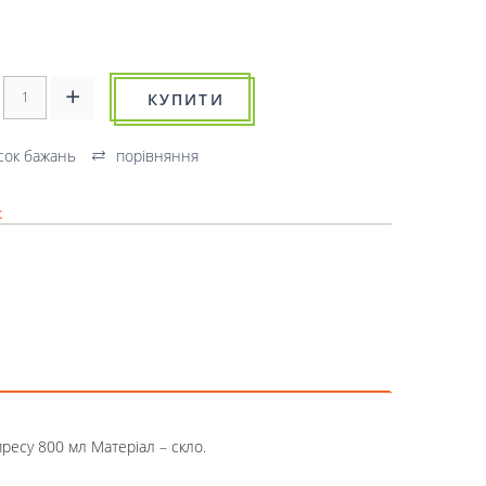
КУПИТИ
сок бажань
порівняння
к
есу 800 мл Матеріал – скло.