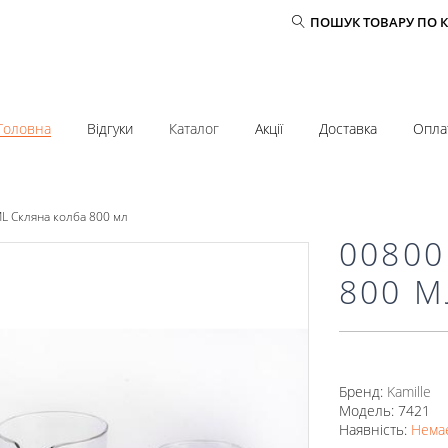
ПОШУК ТОВАРУ ПО 
Головна
Відгуки
Каталог
Акції
Доставка
Опла
L Скляна колба 800 мл
0080
800 
Бренд:
Kamille
Модель: 7421
Наявність:
Немає