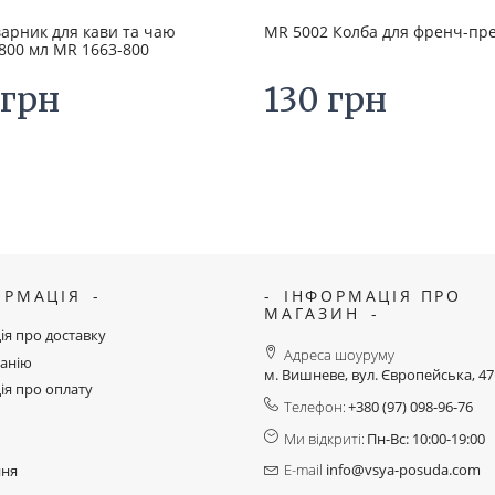
арник для кави та чаю
MR 5002 Колба для френч-пре
800 мл MR 1663-800
 грн
130 грн
ОРМАЦІЯ
ІНФОРМАЦІЯ ПРО
МАГАЗИН
ія про доставку
Адреса шоуруму
анію
м. Вишневе, вул. Європейська, 4
ія про оплату
Телефон:
+380 (97) 098-96-76
Ми відкриті:
Пн-Вс: 10:00-19:00
E-mail
info@vsya-posuda.com
ння