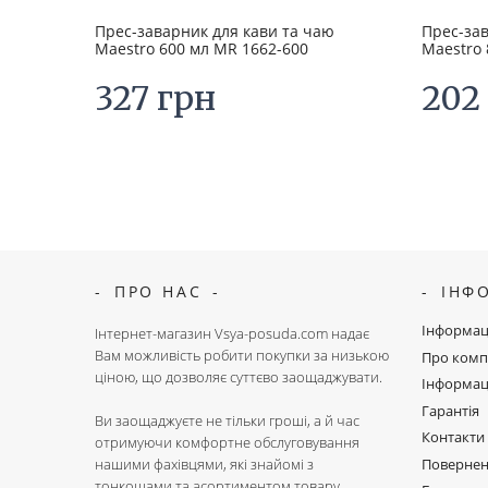
Прес-заварник для кави та чаю
Прес-зав
Maestro 600 мл MR 1662-600
Maestro 
327 грн
202
ПРО НАС
ІНФ
Інформац
Інтернет-магазин Vsya-posuda.com надає
Вам можливість робити покупки за низькою
Про комп
ціною, що дозволяє суттєво заощаджувати.
Інформац
Гарантія
Ви заощаджуєте не тільки гроші, а й час
Контакти
отримуючи комфортне обслуговування
Поверне
нашими фахівцями, які знайомі з
тонкощами та асортиментом товару.