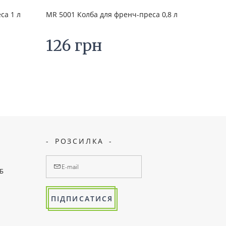
са 1 л
MR 5001 Колба для френч-преса 0,8 л
126 грн
РОЗСИЛКА
7Б
ПІДПИСАТИСЯ